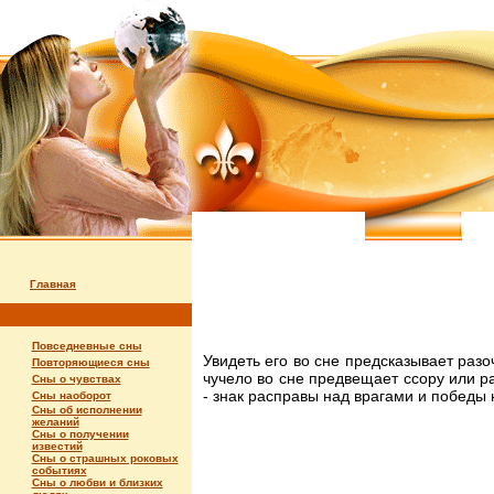
Главная
Повседневные сны
Увидеть его во сне предсказывает раз
Повторяющиеся сны
чучело во сне предвещает ссору или р
Сны о чувствах
- знак расправы над врагами и победы
Сны наоборот
Сны об исполнении
желаний
Сны о получении
известий
Сны о страшных роковых
событиях
Сны о любви и близких