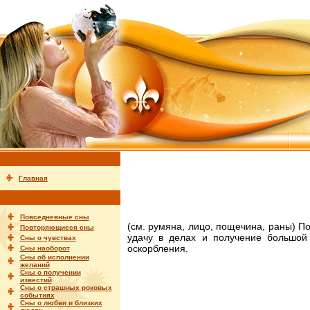
Главная
Повседневные сны
(см. румяна, лицо, пощечина, раны) П
Повторяющиеся сны
удачу в делах и получение большой
Сны о чувствах
оскорбления.
Сны наоборот
Сны об исполнении
желаний
Сны о получении
известий
Сны о страшных роковых
событиях
Сны о любви и близких