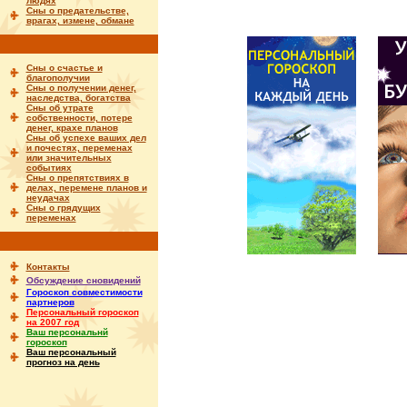
людях
Сны о предательстве,
врагах, измене, обмане
Сны о счастье и
благополучии
Сны о получении денег,
наследства, богатства
Сны об утрате
собственности, потере
денег, крахе планов
Сны об успехе ваших дел
и почестях, переменах
или значительных
событиях
Сны о препятствиях в
делах, перемене планов и
неудачах
Сны о грядущих
переменах
Контакты
Обсуждение сновидений
Гороскоп совместимости
партнеров
Персональный гороскоп
на 2007 год
Ваш персональнй
гороскоп
Ваш персональный
прогноз на день