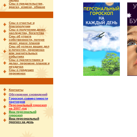
людях
Сны о предательстве,
врагах, измене, обмане
Сны о счастье и
благополучии
Сны о получении денег,
наследства, богатства
Сны об утрате
собственности, потере
денег, крахе планов
Сны об успехе ваших дел
и почестях, переменах
или значительных
событиях
Сны о препятствиях в
делах, перемене планов и
неудачах
Сны о грядущих
переменах
Контакты
Обсуждение сновидений
Гороскоп совместимости
партнеров
Персональный гороскоп
на 2007 год
Ваш персональнй
гороскоп
Ваш персональный
прогноз на день