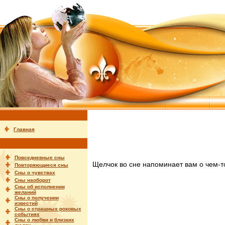
Главная
Повседневные сны
Щелчок во сне напоминает вам о чем-т
Повторяющиеся сны
Сны о чувствах
Сны наоборот
Сны об исполнении
желаний
Сны о получении
известий
Сны о страшных роковых
событиях
Сны о любви и близких