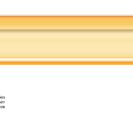
ез
ает
ров