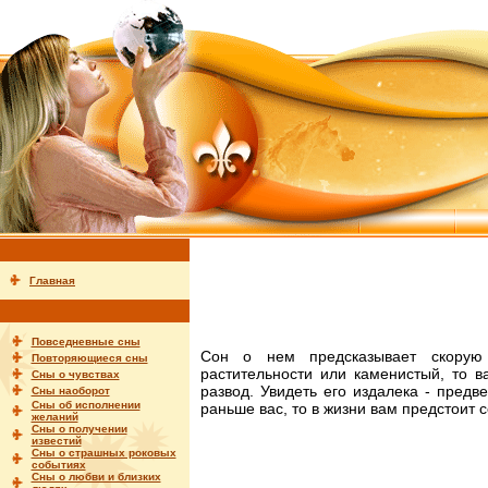
Главная
Повседневные сны
Сон о нем предсказывает скорую 
Повторяющиеся сны
растительности или каменистый, то 
Сны о чувствах
развод. Увидеть его издалека - предве
Сны наоборот
Сны об исполнении
раньше вас, то в жизни вам предстоит 
желаний
Сны о получении
известий
Сны о страшных роковых
событиях
Сны о любви и близких