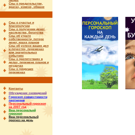
людях
Сны о предательстве,
врагах, измене, обмане
Сны о счастье и
благополучии
Сны о получении денег,
наследства, богатства
Сны об утрате
собственности, потере
денег, крахе планов
Сны об успехе ваших дел
и почестях, переменах
или значительных
событиях
Сны о препятствиях в
делах, перемене планов и
неудачах
Сны о грядущих
переменах
Контакты
Обсуждение сновидений
Гороскоп совместимости
партнеров
Персональный гороскоп
на 2007 год
Ваш персональнй
гороскоп
Ваш персональный
прогноз на день