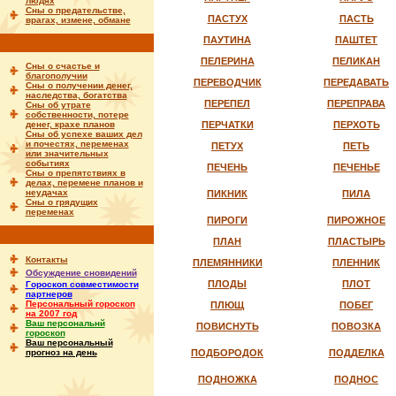
людях
Сны о предательстве,
ПАСТУХ
ПАСТЬ
врагах, измене, обмане
ПАУТИНА
ПАШТЕТ
ПЕЛЕРИНА
ПЕЛИКАН
Сны о счастье и
благополучии
ПЕРЕВОДЧИК
ПЕРЕДАВАТЬ
Сны о получении денег,
наследства, богатства
ПЕРЕПЕЛ
ПЕРЕПРАВА
Сны об утрате
собственности, потере
денег, крахе планов
ПЕРЧАТКИ
ПЕРХОТЬ
Сны об успехе ваших дел
и почестях, переменах
ПЕТУХ
ПЕТЬ
или значительных
событиях
ПЕЧЕНЬ
ПЕЧЕНЬЕ
Сны о препятствиях в
делах, перемене планов и
неудачах
ПИКНИК
ПИЛА
Сны о грядущих
переменах
ПИРОГИ
ПИРОЖНОЕ
ПЛАН
ПЛАСТЫРЬ
Контакты
ПЛЕМЯННИКИ
ПЛЕННИК
Обсуждение сновидений
ПЛОДЫ
ПЛОТ
Гороскоп совместимости
партнеров
Персональный гороскоп
ПЛЮЩ
ПОБЕГ
на 2007 год
Ваш персональнй
ПОВИСНУТЬ
ПОВОЗКА
гороскоп
Ваш персональный
прогноз на день
ПОДБОРОДОК
ПОДДЕЛКА
ПОДНОЖКА
ПОДНОС