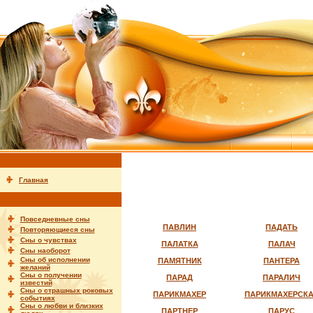
Главная
Повседневные сны
ПАВЛИН
ПАДАТЬ
Повторяющиеся сны
Сны о чувствах
ПАЛАТКА
ПАЛАЧ
Сны наоборот
Сны об исполнении
ПАМЯТНИК
ПАНТЕРА
желаний
Сны о получении
ПАРАД
ПАРАЛИЧ
известий
Сны о страшных роковых
ПАРИКМАХЕР
ПАРИКМАХЕРСК
событиях
Сны о любви и близких
ПАРТНЕР
ПАРУС