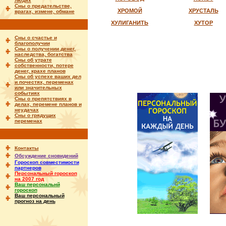
людях
Сны о предательстве,
ХРОМОЙ
ХРУСТАЛЬ
врагах, измене, обмане
ХУЛИГАНИТЬ
ХУТОР
Сны о счастье и
благополучии
Сны о получении денег,
наследства, богатства
Сны об утрате
собственности, потере
денег, крахе планов
Сны об успехе ваших дел
и почестях, переменах
или значительных
событиях
Сны о препятствиях в
делах, перемене планов и
неудачах
Сны о грядущих
переменах
Контакты
Обсуждение сновидений
Гороскоп совместимости
партнеров
Персональный гороскоп
на 2007 год
Ваш персональнй
гороскоп
Ваш персональный
прогноз на день