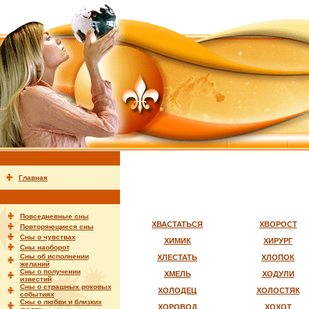
Главная
Повседневные сны
ХВАСТАТЬСЯ
ХВОРОСТ
Повторяющиеся сны
Сны о чувствах
ХИМИК
ХИРУРГ
Сны наоборот
Сны об исполнении
ХЛЕСТАТЬ
ХЛОПОК
желаний
Сны о получении
ХМЕЛЬ
ХОДУЛИ
известий
Сны о страшных роковых
ХОЛОДЕЦ
ХОЛОСТЯК
событиях
Сны о любви и близких
ХОРОВОД
ХОХОТ