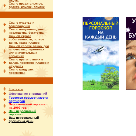
людях
Сны о предательстве,
врагах, измене, обмане
Сны о счастье и
благополучии
Сны о получении денег,
наследства, богатства
Сны об утрате
собственности, потере
денег, крахе планов
Сны об успехе ваших дел
и почестях, переменах
или значительных
событиях
Сны о препятствиях в
делах, перемене планов и
неудачах
Сны о грядущих
переменах
Контакты
Обсуждение сновидений
Гороскоп совместимости
партнеров
Персональный гороскоп
на 2007 год
Ваш персональнй
гороскоп
Ваш персональный
прогноз на день