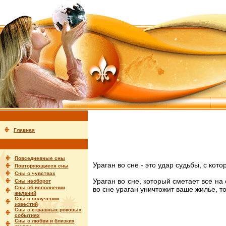
Главная
Повседневные сны
Ураган во сне - это удар судьбы, с ко
Повторяющиеся сны
Сны о чувствах
Ураган во сне, который сметает все на
Сны наоборот
Сны об исполнении
во сне ураган уничтожит ваше жилье, т
желаний
Сны о получении
известий
Сны о страшных роковых
событиях
Сны о любви и близких