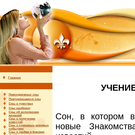
Главная
УЧЕНИЕ
Повседневные сны
Повторяющиеся сны
Сны о чувствах
Сны наоборот
Сны об исполнении
Сон, в котором в
желаний
Сны о получении
известий
новые Знакомств
Сны о страшных роковых
событиях
Сны о любви и близких