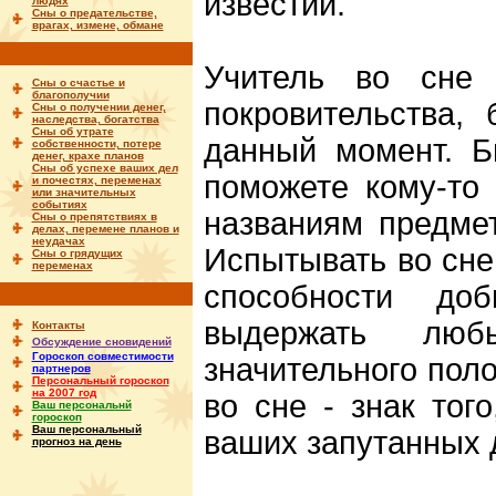
известий.
людях
Сны о предательстве,
врагах, измене, обмане
Учитель во сне
Сны о счастье и
благополучии
покровительства,
Сны о получении денег,
наследства, богатства
Сны об утрате
данный момент. Б
собственности, потере
денег, крахе планов
Сны об успехе ваших дел
поможете кому-то 
и почестях, переменах
или значительных
событиях
названиям предмет
Сны о препятствиях в
делах, перемене планов и
неудачах
Испытывать во сне
Сны о грядущих
переменах
способности до
выдержать люб
Контакты
Обсуждение сновидений
Гороскоп совместимости
значительного поло
партнеров
Персональный гороскоп
на 2007 год
во сне - знак тог
Ваш персональнй
гороскоп
Ваш персональный
ваших запутанных д
прогноз на день