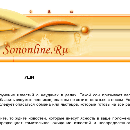
УШИ
лучение известий о неудачах в делах. Такой сон призывает ва
блачить злоумышленников, если вы не хотите остаться с носом. Е
 следует опасаться обмана или льстецов, которые готовы на все р
ите, то ждите новостей, которые внесут ясность в ваше положен
предвещает томительное ожидание известий и неопределенно