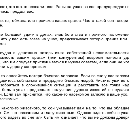
ет, что кто-то похвалит вас. Раны на ушах во сне предупреждает 
лись, предаст вас.
еветы, обмана или происков ваших врагов. Часто такой сон говори
е.
е большой удачи в делах, знак богатства и прочного положени
 что у вас есть глаза на ушах, предсказывает потерю зрения или
ков.
еудач и денежных потерь из-за собственной невнимательност
ожность вашим врагам (или конкурентам) вовремя нанести уд
, что им следует прислушиваться к чужим советам, если они не хо
упить дорогу соперникам.
 то опасайтесь потери близкого человека. Если во сне у вас залож
адитесь соблазнам и предадите близких людей. Чистить уши во 
зобраться в сложившейся ситуации и расставить все точки над
ть боль в ушах предвещает получение дурных известий о неудача
. Если вам приснится, что какое-то насекомое залезло в ваше ухо,
асекомые.
какого-то животного, то сон указывает вам на то, что вы облада
. См. по названиям и главу животные. Однако видеть себя с уш
хого видеть во сне или быть им означает, что вы не должны довер